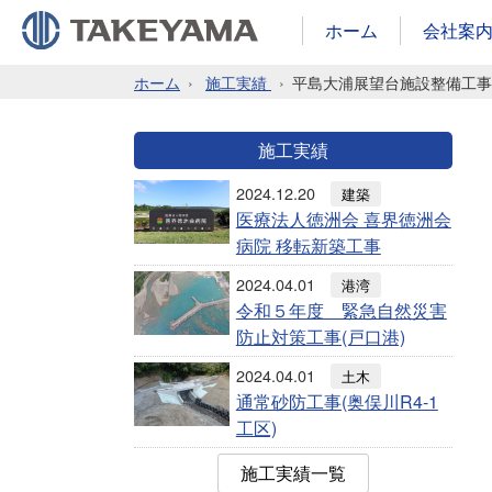
ホーム
会社案
ホーム
施工実績
平島大浦展望台施設整備工事
施工実績
2024.12.20
建築
医療法人徳洲会 喜界徳洲会
病院 移転新築工事
2024.04.01
港湾
令和５年度 緊急自然災害
防止対策工事(戸口港)
2024.04.01
土木
通常砂防工事(奥俣川R4-1
工区)
施工実績一覧