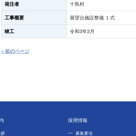
発注者
十島村
工事概要
展望台施設整備 １式
竣工
令和3年3月
« 前のページ
内
採用情報
挨拶
募集要項