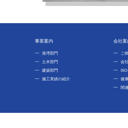
事業案内
会社案
港湾部門
ご
土木部門
会
建築部門
IS
施工実績の紹介
健
関